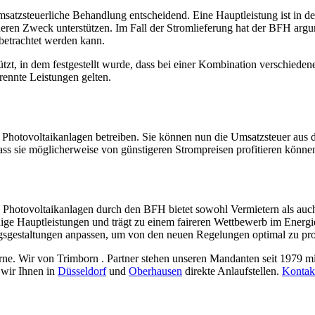
atzsteuerliche Behandlung entscheidend. Eine Hauptleistung ist in der 
en Zweck unterstützen. Im Fall der Stromlieferung hat der BFH argume
 betrachtet werden kann.
zt, in dem festgestellt wurde, dass bei einer Kombination verschieden
trennte Leistungen gelten.
 Photovoltaikanlagen betreiben. Sie können nun die Umsatzsteuer aus 
, dass sie möglicherweise von günstigeren Strompreisen profitieren könn
hotovoltaikanlagen durch den BFH bietet sowohl Vermietern als auch M
dige Hauptleistungen und trägt zu einem faireren Wettbewerb im Energi
gsgestaltungen anpassen, um von den neuen Regelungen optimal zu prof
ne. Wir von Trimborn . Partner stehen unseren Mandanten seit 1979 m
 wir Ihnen in
Düsseldorf
und
Oberhausen
direkte Anlaufstellen.
Kontakt