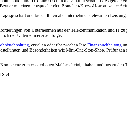
ikation und IT optimistisch in die Zukunft schaut, ist es gerade vor
Berater mit einem entsprechenden Branchen-Know-How an seiner Seite 
en Tagesgeschäft und bieten Ihnen alle unternehmensrelevanten Leistun
Anforderungen von Unternehmen aus der Telekommunikation und IT zuge
htlich der Unternehmensnachfolge.
ohnbuchhaltung
, erstellen oder überwachen Ihre
Finanzbuchhaltung
un
gestellungen und Besonderheiten wie Mini-One-Stop-Shop, Prüfungen für
e Kompetenz zum wiederholten Mal bescheinigt haben und uns zu den T
f Sie!