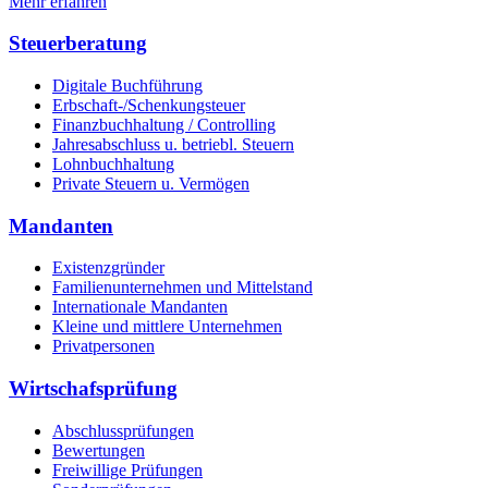
Mehr erfahren
Steuerberatung
Digitale Buchführung
Erbschaft-/Schenkungsteuer
Finanzbuchhaltung / Controlling
Jahresabschluss u. betriebl. Steuern
Lohnbuchhaltung
Private Steuern u. Vermögen
Mandanten
Existenzgründer
Familienunternehmen und Mittelstand
Internationale Mandanten
Kleine und mittlere Unternehmen
Privatpersonen
Wirtschafsprüfung
Abschlussprüfungen
Bewertungen
Freiwillige Prüfungen