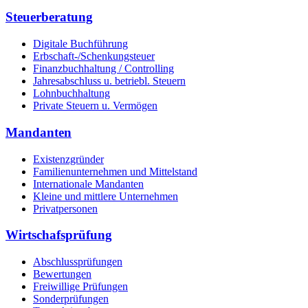
Steuerberatung
Digitale Buchführung
Erbschaft-/Schenkungsteuer
Finanzbuchhaltung / Controlling
Jahresabschluss u. betriebl. Steuern
Lohnbuchhaltung
Private Steuern u. Vermögen
Mandanten
Existenzgründer
Familienunternehmen und Mittelstand
Internationale Mandanten
Kleine und mittlere Unternehmen
Privatpersonen
Wirtschafsprüfung
Abschlussprüfungen
Bewertungen
Freiwillige Prüfungen
Sonderprüfungen