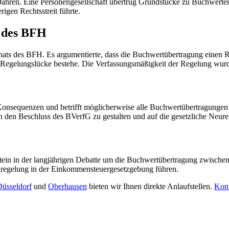
2 Jahren. Eine Personengesellschaft übertrug Grundstücke zu Buchwerte
igen Rechtsstreit führte.
e des BFH
nats des BFH. Es argumentierte, dass die Buchwertübertragung einen Rec
 Regelungslücke bestehe. Die Verfassungsmäßigkeit der Regelung wurde 
onsequenzen und betrifft möglicherweise alle Buchwertübertragungen 
n den Beschluss des BVerfG zu gestalten und auf die gesetzliche Neur
tein in der langjährigen Debatte um die Buchwertübertragung zwischen
regelung in der Einkommensteuergesetzgebung führen.
üsseldorf
und
Oberhausen
bieten wir Ihnen direkte Anlaufstellen.
Kont