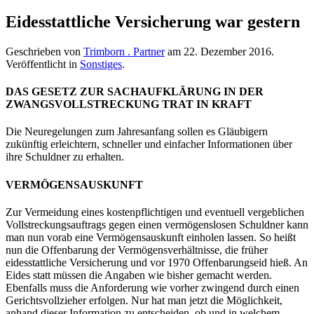
Eidesstattliche Versicherung war gestern
Geschrieben von
Trimborn . Partner
am
22. Dezember 2016
.
Veröffentlicht in
Sonstiges
.
DAS GESETZ ZUR SACHAUFKLÄRUNG IN DER
ZWANGSVOLLSTRECKUNG TRAT IN KRAFT
Die Neuregelungen zum Jahresanfang sollen es Gläubigern
zukünftig erleichtern, schneller und einfacher Informationen über
ihre Schuldner zu erhalten.
VERMÖGENSAUSKUNFT
Zur Vermeidung eines kostenpflichtigen und eventuell vergeblichen
Vollstreckungsauftrags gegen einen vermögenslosen Schuldner kann
man nun vorab eine Vermögensauskunft einholen lassen. So heißt
nun die Offenbarung der Vermögensverhältnisse, die früher
eidesstattliche Versicherung und vor 1970 Offenbarungseid hieß. An
Eides statt müssen die Angaben wie bisher gemacht werden.
Ebenfalls muss die Anforderung wie vorher zwingend durch einen
Gerichtsvollzieher erfolgen. Nur hat man jetzt die Möglichkeit,
anhand dieser Information zu entscheiden, ob und in welchem