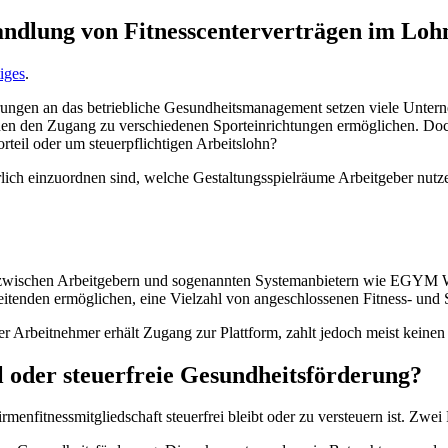
handlung von Fitnesscenterverträgen im Loh
iges
.
gen an das betriebliche Gesundheitsmanagement setzen viele Unterneh
 den Zugang zu verschiedenen Sporteinrichtungen ermöglichen. Doch so 
orteil oder um steuerpflichtigen Arbeitslohn?
uerlich einzuordnen sind, welche Gestaltungsspielräume Arbeitgeber nu
n zwischen Arbeitgebern und sogenannten Systemanbietern wie EGYM W
eitenden ermöglichen, eine Vielzahl von angeschlossenen Fitness- und 
er Arbeitnehmer erhält Zugang zur Plattform, zahlt jedoch meist keinen
l oder steuerfreie Gesundheitsförderung?
irmenfitnessmitgliedschaft steuerfrei bleibt oder zu versteuern ist. Zw