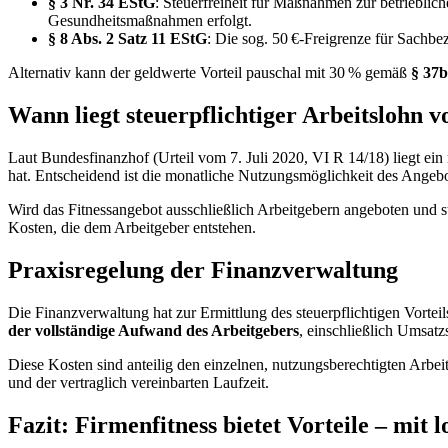
§ 3 Nr. 34 EStG
: Steuerfreiheit für Maßnahmen zur betriebli
Gesundheitsmaßnahmen erfolgt.
§ 8 Abs. 2 Satz 11 EStG
: Die sog. 50 €-Freigrenze für Sachb
Alternativ kann der geldwerte Vorteil pauschal mit 30 % gemäß
§ 37b
Wann liegt steuerpflichtiger Arbeitslohn v
Laut Bundesfinanzhof (Urteil vom 7. Juli 2020, VI R 14/18) liegt ein
hat. Entscheidend ist die monatliche Nutzungsmöglichkeit des Angeb
Wird das Fitnessangebot ausschließlich Arbeitgebern angeboten und s
Kosten, die dem Arbeitgeber entstehen.
Praxisregelung der Finanzverwaltung
Die Finanzverwaltung hat zur Ermittlung des steuerpflichtigen Vortei
der vollständige Aufwand des Arbeitgebers
, einschließlich Umsat
Diese Kosten sind anteilig den einzelnen, nutzungsberechtigten Arbe
und der vertraglich vereinbarten Laufzeit.
Fazit: Firmenfitness bietet Vorteile – mit 