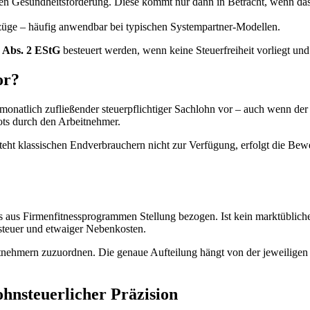
chen Gesundheitsförderung. Diese kommt nur dann in Betracht, wenn das
ezüge – häufig anwendbar bei typischen Systempartner-Modellen.
 Abs. 2 EStG
besteuert werden, wenn keine Steuerfreiheit vorliegt und
or?
 monatlich zufließender steuerpflichtiger Sachlohn vor – auch wenn der
ots durch den Arbeitnehmer.
teht klassischen Endverbrauchern nicht zur Verfügung, erfolgt die Bew
ls aus Firmenfitnessprogrammen Stellung bezogen. Ist kein marktübliche
zsteuer und etwaiger Nebenkosten.
itnehmern zuzuordnen. Die genaue Aufteilung hängt von der jeweiligen 
lohnsteuerlicher Präzision