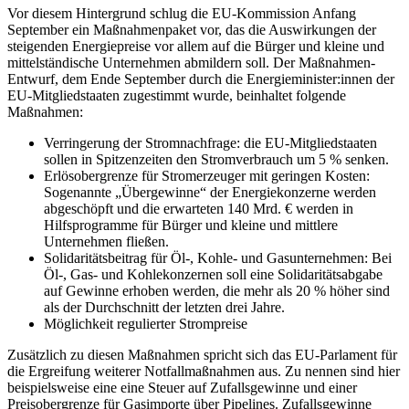
Vor diesem Hintergrund schlug die EU-Kommission Anfang
September ein Maßnahmenpaket vor, das die Auswirkungen der
steigenden Energiepreise vor allem auf die Bürger und kleine und
mittelständische Unternehmen abmildern soll. Der Maßnahmen-
Entwurf, dem Ende September durch die Energieminister:innen der
EU-Mitgliedstaaten zugestimmt wurde, beinhaltet folgende
Maßnahmen:
Verringerung der Stromnachfrage: die EU-Mitgliedstaaten
sollen in Spitzenzeiten den Stromverbrauch um 5 % senken.
Erlösobergrenze für Stromerzeuger mit geringen Kosten:
Sogenannte „Übergewinne“ der Energiekonzerne werden
abgeschöpft und die erwarteten 140 Mrd. € werden in
Hilfsprogramme für Bürger und kleine und mittlere
Unternehmen fließen.
Solidaritätsbeitrag für Öl-, Kohle- und Gasunternehmen: Bei
Öl-, Gas- und Kohlekonzernen soll eine Solidaritätsabgabe
auf Gewinne erhoben werden, die mehr als 20 % höher sind
als der Durchschnitt der letzten drei Jahre.
Möglichkeit regulierter Strompreise
Zusätzlich zu diesen Maßnahmen spricht sich das EU-Parlament für
die Ergreifung weiterer Notfallmaßnahmen aus. Zu nennen sind hier
beispielsweise eine eine Steuer auf Zufallsgewinne und einer
Preisobergrenze für Gasimporte über Pipelines. Zufallsgewinne