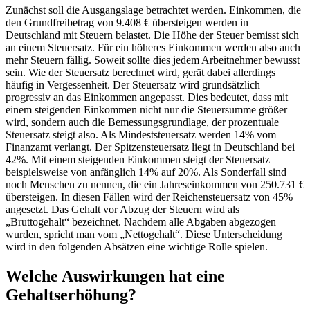
Zunächst soll die Ausgangslage betrachtet werden. Einkommen, die
den Grundfreibetrag von 9.408 € übersteigen werden in
Deutschland mit Steuern belastet. Die Höhe der Steuer bemisst sich
an einem Steuersatz. Für ein höheres Einkommen werden also auch
mehr Steuern fällig. Soweit sollte dies jedem Arbeitnehmer bewusst
sein. Wie der Steuersatz berechnet wird, gerät dabei allerdings
häufig in Vergessenheit. Der Steuersatz wird grundsätzlich
progressiv an das Einkommen angepasst. Dies bedeutet, dass mit
einem steigenden Einkommen nicht nur die Steuersumme größer
wird, sondern auch die Bemessungsgrundlage, der prozentuale
Steuersatz steigt also. Als Mindeststeuersatz werden 14% vom
Finanzamt verlangt. Der Spitzensteuersatz liegt in Deutschland bei
42%. Mit einem steigenden Einkommen steigt der Steuersatz
beispielsweise von anfänglich 14% auf 20%. Als Sonderfall sind
noch Menschen zu nennen, die ein Jahreseinkommen von 250.731 €
übersteigen. In diesen Fällen wird der Reichensteuersatz von 45%
angesetzt. Das Gehalt vor Abzug der Steuern wird als
„Bruttogehalt“ bezeichnet. Nachdem alle Abgaben abgezogen
wurden, spricht man vom „Nettogehalt“. Diese Unterscheidung
wird in den folgenden Absätzen eine wichtige Rolle spielen.
Welche Auswirkungen hat eine
Gehaltserhöhung?